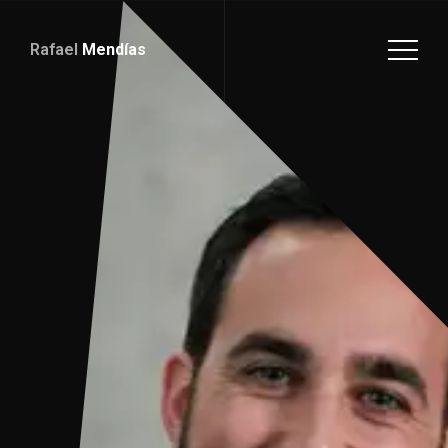
Rafael
Mendías